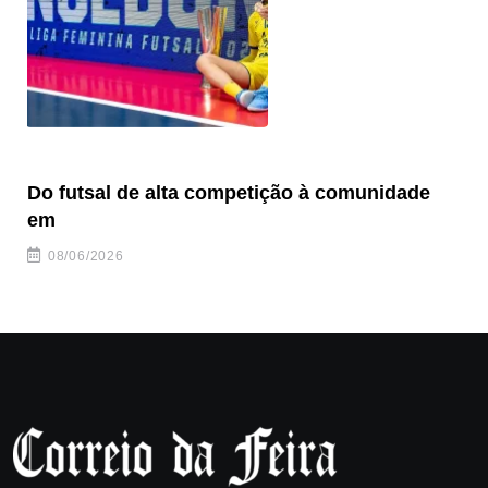
Do futsal de alta competição à comunidade
“F
em
08/06/2026