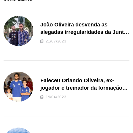
João Oliveira desvenda as
alegadas irregularidades da Junta
de Freguesia S. João de Ver
21/07/2023
Faleceu Orlando Oliveira, ex-
jogador e treinador da formação
de andebol do Feirense
19/04/2023