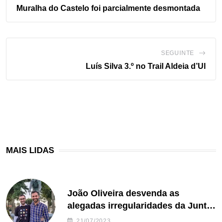
Muralha do Castelo foi parcialmente desmontada
SEGUINTE
Luís Silva 3.º no Trail Aldeia d’Ul
MAIS LIDAS
João Oliveira desvenda as
alegadas irregularidades da Junta
de Freguesia S. João de Ver
21/07/2023