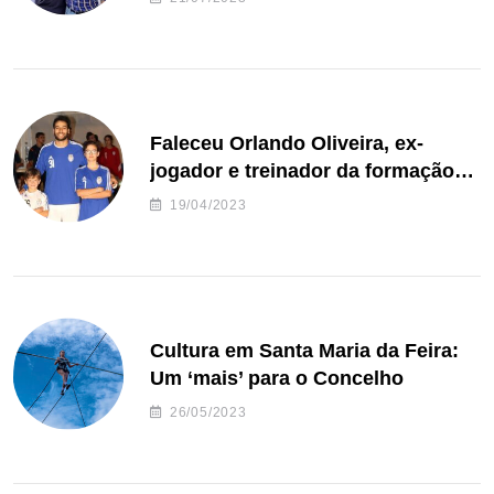
Faleceu Orlando Oliveira, ex-
jogador e treinador da formação
de andebol do Feirense
19/04/2023
Cultura em Santa Maria da Feira:
Um ‘mais’ para o Concelho
26/05/2023