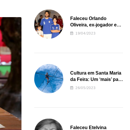
Faleceu Orlando
Oliveira, ex-jogador e
treinador da formação
19/04/2023
de andebol do Feirense
Cultura em Santa Maria
da Feira: Um ‘mais’ para
o Concelho
26/05/2023
Faleceu Etelvina