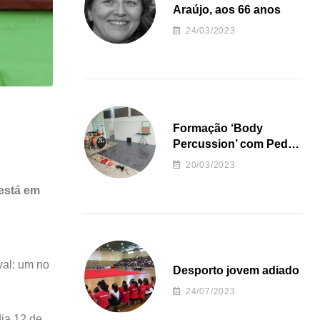
Araújo, aos 66 anos
24/03/2023
Formação ‘Body
Percussion’ com Pedro
Almeida
20/03/2023
 está em
val: um no
Desporto jovem adiado
24/07/2023
dia 12 de