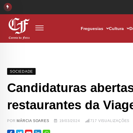
Freguesias
Cultura
D
SOCIEDADE
Candidaturas abertas
restaurantes da Via
POR
MÁRCIA SOARES
19/03/2024
717
VISUALIZAÇÕES