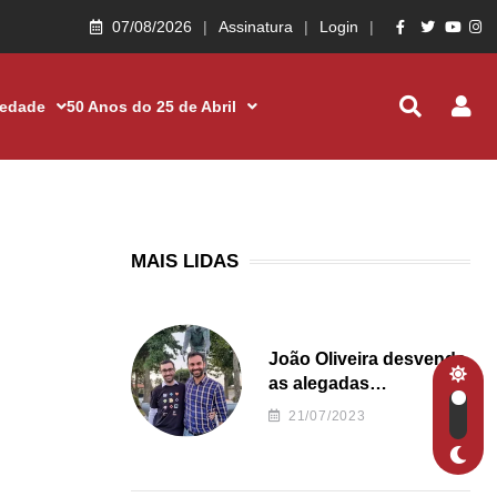
07/08/2026
Assinatura
Login
iedade
50 Anos do 25 de Abril
MAIS LIDAS
João Oliveira desvenda
as alegadas
irregularidades da
21/07/2023
Junta de Freguesia S.
João de Ver