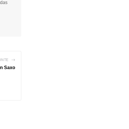
idas
INTE
en Saxo