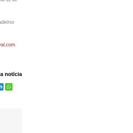
adeiros
al.com
.
ta notícia