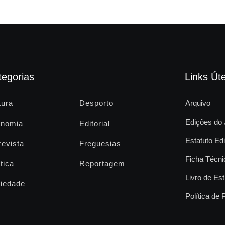
tegorias
Links Úte
tura
Desporto
Arquivo
Edições do 
nomia
Editorial
Estatuto Edi
revista
Freguesias
Ficha Técni
tica
Reportagem
Livro de Est
iedade
Política de 