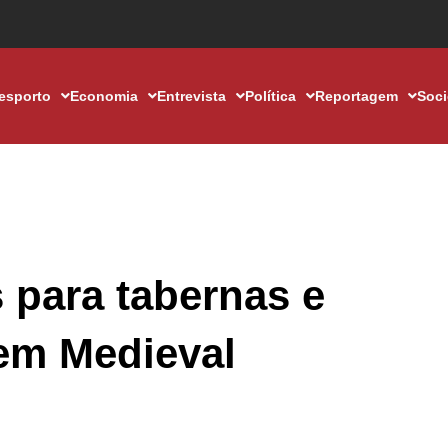
esporto
Economia
Entrevista
Política
Reportagem
Soc
 para tabernas e
gem Medieval