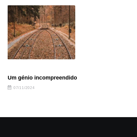
Um génio incompreendido
Pr
ca
07/11/2024