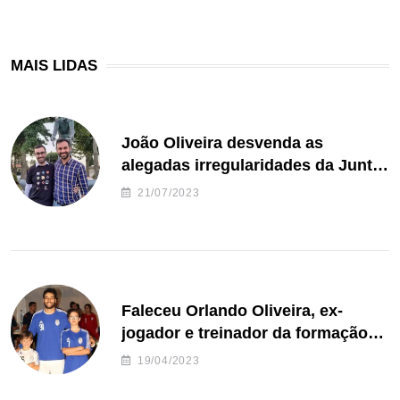
MAIS LIDAS
João Oliveira desvenda as
alegadas irregularidades da Junta
de Freguesia S. João de Ver
21/07/2023
Faleceu Orlando Oliveira, ex-
jogador e treinador da formação
de andebol do Feirense
19/04/2023