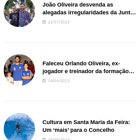
João Oliveira desvenda as
alegadas irregularidades da Junta
de Freguesia S. João de Ver
21/07/2023
Faleceu Orlando Oliveira, ex-
jogador e treinador da formação
de andebol do Feirense
19/04/2023
Cultura em Santa Maria da Feira:
Um ‘mais’ para o Concelho
26/05/2023