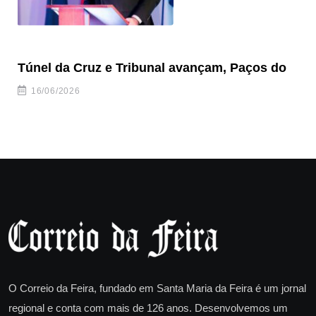
Túnel da Cruz e Tribunal avançam, Paços do
Câ
ha
16/06/2026
O Correio da Feira, fundado em Santa Maria da Feira é um jornal
regional e conta com mais de 126 anos. Desenvolvemos um