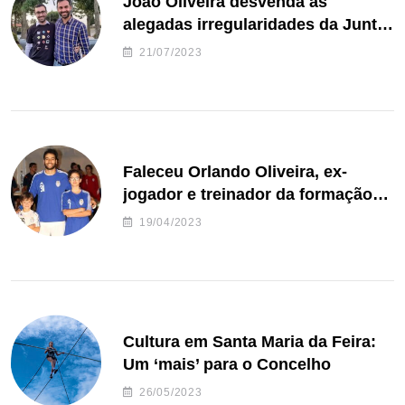
João Oliveira desvenda as
alegadas irregularidades da Junta
de Freguesia S. João de Ver
21/07/2023
Faleceu Orlando Oliveira, ex-
jogador e treinador da formação
de andebol do Feirense
19/04/2023
Cultura em Santa Maria da Feira:
Um ‘mais’ para o Concelho
26/05/2023