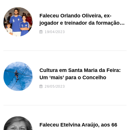
Faleceu Orlando Oliveira, ex-
jogador e treinador da formação
de andebol do Feirense
19/04/2023
Cultura em Santa Maria da Feira:
Um ‘mais’ para o Concelho
26/05/2023
Faleceu Etelvina Araújo, aos 66