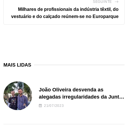
SEGUINTE
Milhares de profissionais da indústria têxtil, do
vestuário e do calçado reúnem-se no Europarque
MAIS LIDAS
João Oliveira desvenda as
alegadas irregularidades da Junta
de Freguesia S. João de Ver
21/07/2023