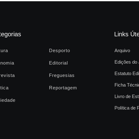
tegorias
Links Úte
tura
Desporto
Arquivo
Edições do 
nomia
Editorial
Estatuto Edi
revista
Freguesias
Ficha Técni
tica
Reportagem
Livro de Est
iedade
Política de 