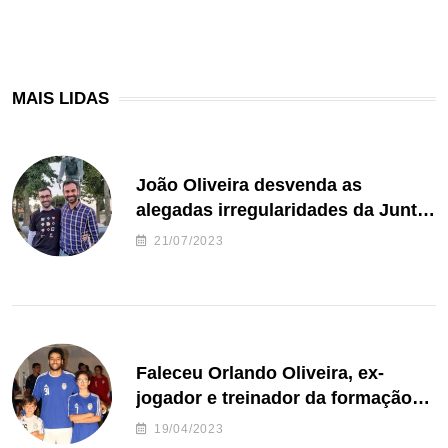
MAIS LIDAS
João Oliveira desvenda as
alegadas irregularidades da Junta
de Freguesia S. João de Ver
21/07/2023
Faleceu Orlando Oliveira, ex-
jogador e treinador da formação
de andebol do Feirense
19/04/2023