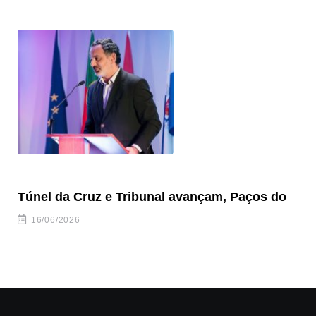
Túnel da Cruz e Tribunal avançam, Paços do
Câ
ha
16/06/2026