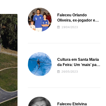
Faleceu Orlando
Oliveira, ex-jogador e
treinador da formação
19/04/2023
de andebol do Feirense
Cultura em Santa Maria
da Feira: Um ‘mais’ para
o Concelho
26/05/2023
Faleceu Etelvina