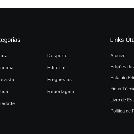
tegorias
Links Úte
tura
Desporto
Arquivo
Edições do 
nomia
Editorial
Estatuto Edi
revista
Freguesias
Ficha Técni
tica
Reportagem
Livro de Est
iedade
Política de 