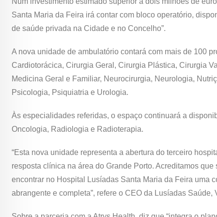
Num investimento estimado superior a dois milhões de eur
Santa Maria da Feira irá contar com bloco operatório, dispon
de saúde privada na Cidade e no Concelho”.
A nova unidade de ambulatório contará com mais de 100 prof
Cardiotorácica, Cirurgia Geral, Cirurgia Plástica, Cirurgia 
Medicina Geral e Familiar, Neurocirurgia, Neurologia, Nutri
Psicologia, Psiquiatria e Urologia.
Às especialidades referidas, o espaço continuará a disponib
Oncologia, Radiologia e Radioterapia.
“Esta nova unidade representa a abertura do terceiro hospit
resposta clínica na área do Grande Porto. Acreditamos que s
encontrar no Hospital Lusíadas Santa Maria da Feira uma 
abrangente e completa”, refere o CEO da Lusíadas Saúde,
Sobre a parceria com a Atrys Health, diz que “integra o pl