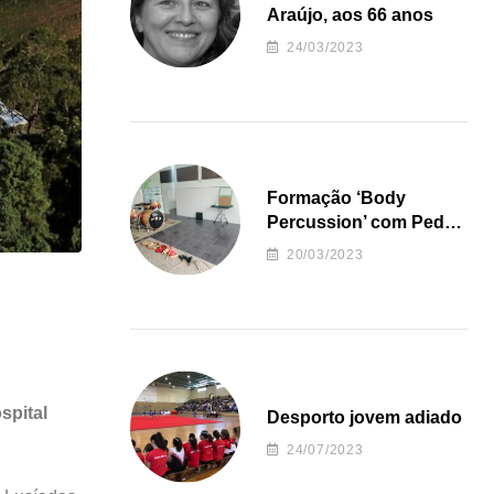
Araújo, aos 66 anos
24/03/2023
Formação ‘Body
Percussion’ com Pedro
Almeida
20/03/2023
spital
Desporto jovem adiado
24/07/2023