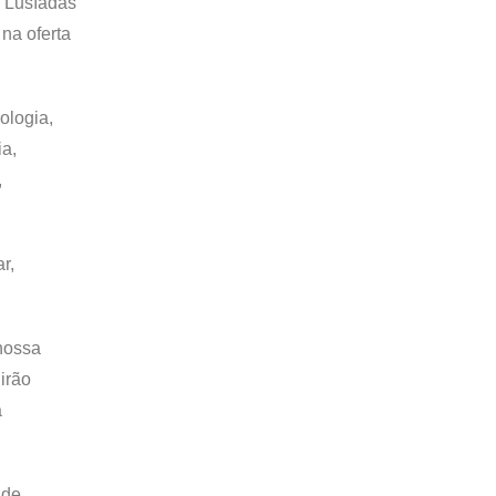
l Lusíadas
 na oferta
ologia,
ia,
,
r,
 nossa
irão
a
 de