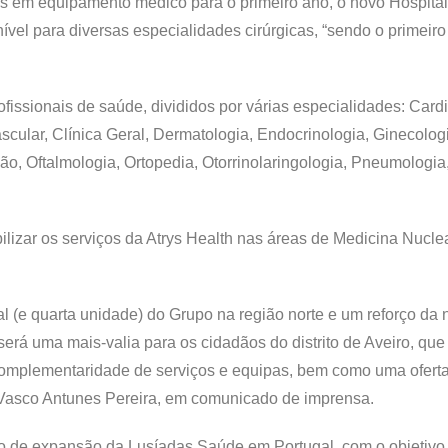
os em equipamento médico para o primeiro ano, o novo Hospita
ível para diversas especialidades cirúrgicas, “sendo o primeiro
issionais de saúde, divididos por várias especialidades: Cardi
Vascular, Clínica Geral, Dermatologia, Endocrinologia, Ginecolog
ção, Oftalmologia, Ortopedia, Otorrinolaringologia, Pneumologia
ilizar os serviços da Atrys Health nas áreas de Medicina Nuclea
al (e quarta unidade) do Grupo na região norte e um reforço da
erá uma mais-valia para os cidadãos do distrito de Aveiro, que 
complementaridade de serviços e equipas, bem como uma ofert
 Vasco Antunes Pereira, em comunicado de imprensa.
ano de expansão da Lusíadas Saúde em Portugal, com o objetivo