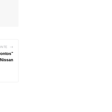
INTE
rontos”
 Nissan