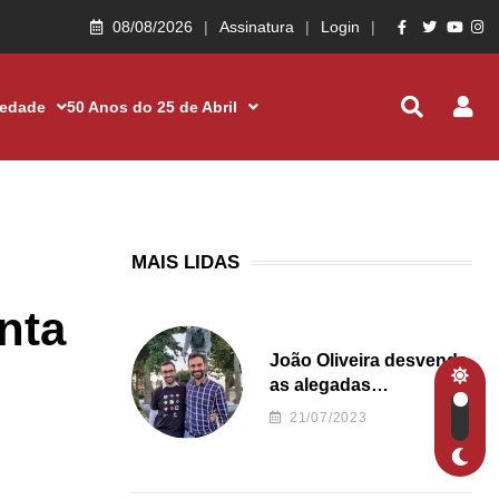
08/08/2026
Assinatura
Login
iedade
50 Anos do 25 de Abril
MAIS LIDAS
nta
João Oliveira desvenda
as alegadas
irregularidades da
21/07/2023
Junta de Freguesia S.
João de Ver