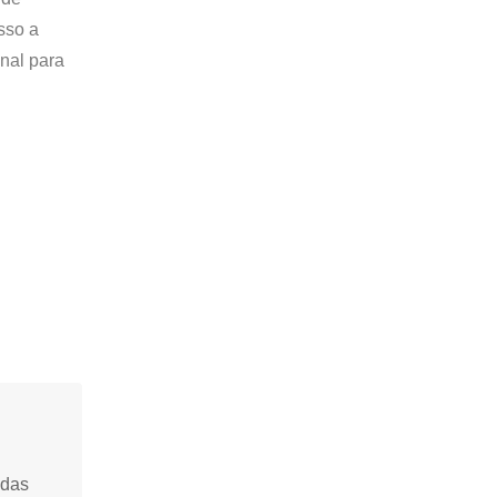
sso a
nal para
idas