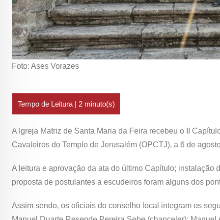
Foto: Ases Vorazes
A Igreja Matriz de Santa Maria da Feira recebeu o II Capí
Cavaleiros do Templo de Jerusalém (OPCTJ), a 6 de agosto
A leitura e aprovação da ata do último Capítulo; instalação 
proposta de postulantes a escudeiros foram alguns dos pon
Assim sendo, os oficiais do conselho local integram os se
Manuel Duarte Resende Pereira Sebe (chanceler); Manuel A