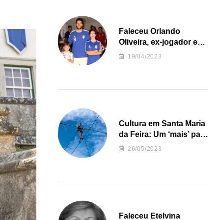
Faleceu Orlando
Oliveira, ex-jogador e
treinador da formação
19/04/2023
de andebol do Feirense
Cultura em Santa Maria
da Feira: Um ‘mais’ para
o Concelho
26/05/2023
Faleceu Etelvina