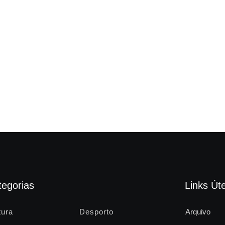
tegorias
Links Úte
tura
Desporto
Arquivo