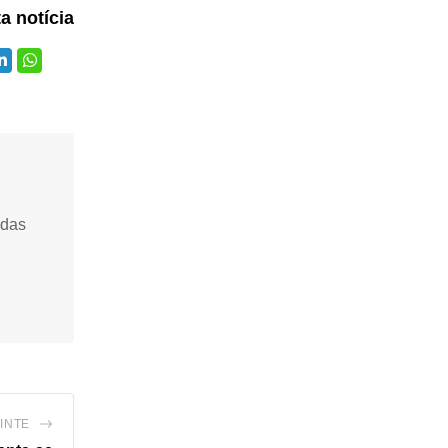
ta notícia
idas
INTE