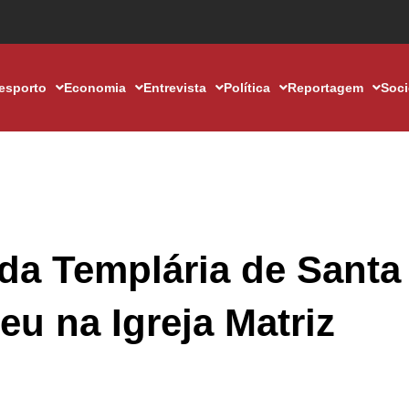
esporto
Economia
Entrevista
Política
Reportagem
Soc
da Templária de Santa
eu na Igreja Matriz