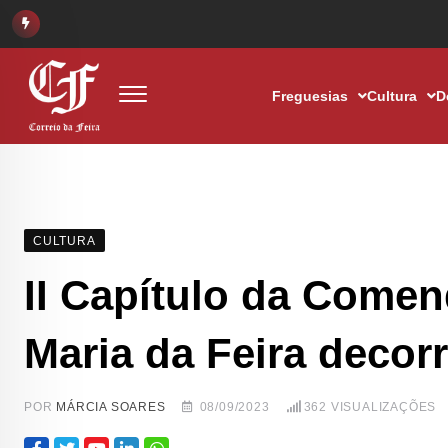
Freguesias
Cultura
D
CULTURA
II Capítulo da Comen
Maria da Feira decorr
POR
MÁRCIA SOARES
08/09/2023
362
VISUALIZAÇÕES