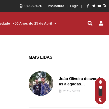
07/08/2026
Assinatura
Login
iedade
50 Anos do 25 de Abril
MAIS LIDAS
João Oliveira desvenda
as alegadas
irregularidades da
21/07/2023
Junta de Freguesia S.
João de Ver