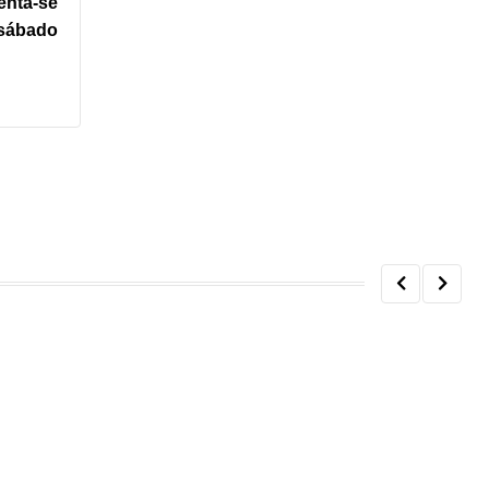
enta-se
 sábado