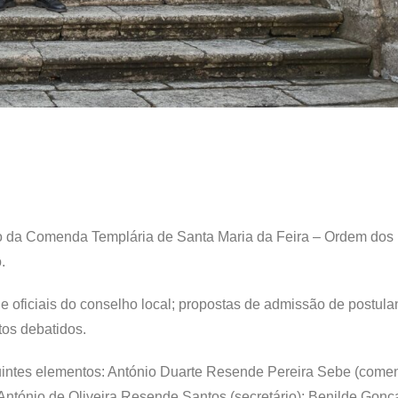
tulo da Comenda Templária de Santa Maria da Feira – Ordem dos
.
de oficiais do conselho local; propostas de admissão de postula
tos debatidos.
guintes elementos: António Duarte Resende Pereira Sebe (come
ntónio de Oliveira Resende Santos (secretário); Benilde Gonç