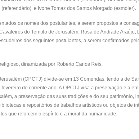
s (referendário); e Ivone Tomaz dos Santos Morgado (esmoler).
esentados os nomes dos postulantes, a serem propostos a consa
avaleiros do Templo de Jerusalém: Rosa de Andrade Araújo, L
escudeiros dos seguintes postulantes, a serem confirmados pel
religioso, dinamizada por Roberto Carlos Reis.
 Jerusalém (OPCTJ) divide-se em 13 Comendas, tendo a de San
de fevereiro do corrente ano. A OPCTJ visa a preservação e a e
salém, a preservação das suas tradições e do seu património, i
bliotecas e repositórios de trabalhos artísticos ou objetos de i
jetos que reforcem o espírito e a moral da humanidade.