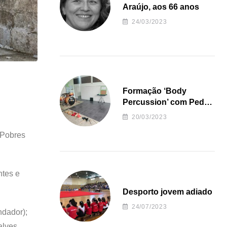
Araújo, aos 66 anos
24/03/2023
Formação ‘Body
Percussion’ com Pedro
Almeida
20/03/2023
 Pobres
ntes e
Desporto jovem adiado
24/07/2023
ndador);
alves