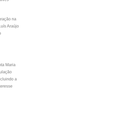
gração na
uís Araújo
o
ta Maria
mulação
ncluindo a
nteresse