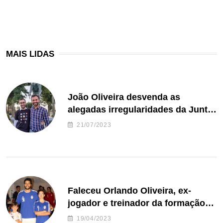
MAIS LIDAS
João Oliveira desvenda as
alegadas irregularidades da Junta
de Freguesia S. João de Ver
21/07/2023
Faleceu Orlando Oliveira, ex-
jogador e treinador da formação
de andebol do Feirense
19/04/2023