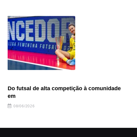
Do futsal de alta competição à comunidade
“F
em
08/06/2026