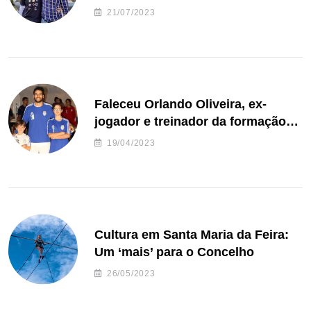
de Freguesia S. João de Ver
21/07/2023
Faleceu Orlando Oliveira, ex-
jogador e treinador da formação
de andebol do Feirense
19/04/2023
Cultura em Santa Maria da Feira:
Um ‘mais’ para o Concelho
26/05/2023