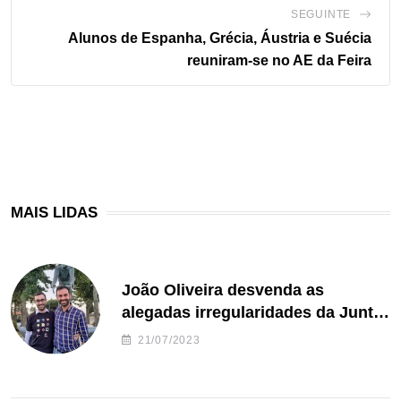
SEGUINTE
Alunos de Espanha, Grécia, Áustria e Suécia
reuniram-se no AE da Feira
MAIS LIDAS
João Oliveira desvenda as
alegadas irregularidades da Junta
de Freguesia S. João de Ver
21/07/2023