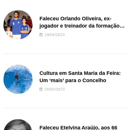
Faleceu Orlando Oliveira, ex-
jogador e treinador da formação
de andebol do Feirense
19/04/2023
Cultura em Santa Maria da Feira:
Um ‘mais’ para o Concelho
26/05/2023
Faleceu Etelvina Araújo, aos 66