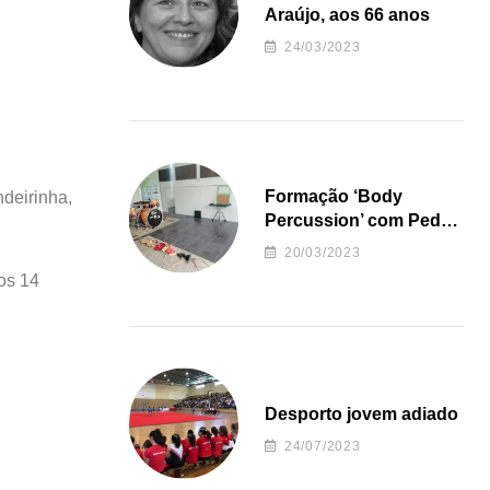
Araújo, aos 66 anos
24/03/2023
Formação ‘Body
deirinha,
Percussion’ com Pedro
Almeida
20/03/2023
aos 14
Desporto jovem adiado
24/07/2023