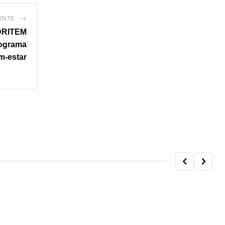
INTE
ADRITEM
rograma
m-estar