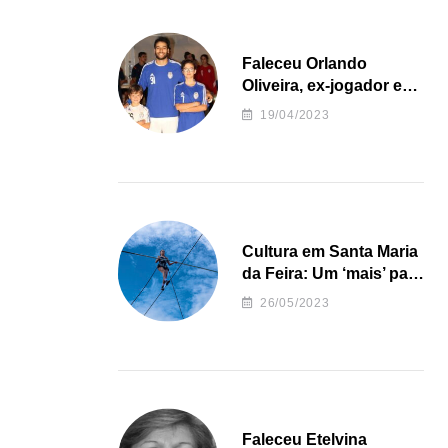
Faleceu Orlando
Oliveira, ex-jogador e
treinador da formação
19/04/2023
de andebol do Feirense
Cultura em Santa Maria
da Feira: Um ‘mais’ para
o Concelho
26/05/2023
Faleceu Etelvina