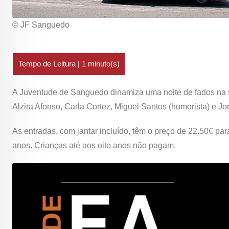
© JF Sanguedo
A Juventude de Sanguedo dinamiza uma noite de fados na s
Alzira Afonso, Carla Cortez, Miguel Santos (humorista) e J
As entradas, com jantar incluído, têm o preço de 22.50€ par
anos. Crianças até aos oito anos não pagam.