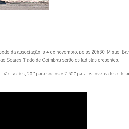
ede da associação, a 4 de novembro, pelas 20h30. Miguel Ban
orge Soares (Fado de Coimbra) serão os fadistas presentes.
a não sócios, 20€ para sócios e 7.50€ para os jovens dos oito 