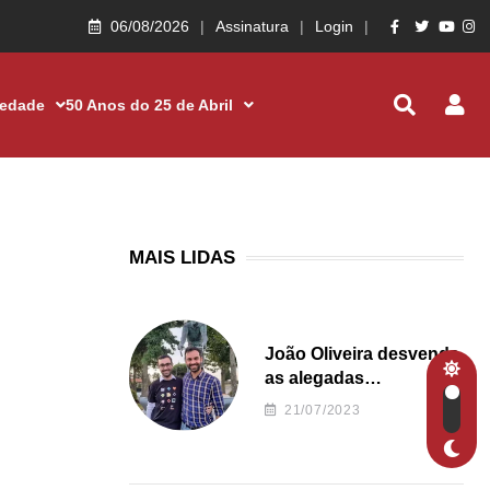
06/08/2026
Assinatura
Login
iedade
50 Anos do 25 de Abril
MAIS LIDAS
João Oliveira desvenda
as alegadas
irregularidades da
21/07/2023
Junta de Freguesia S.
João de Ver