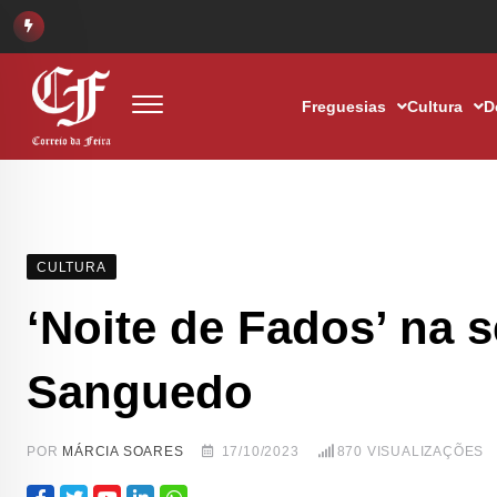
Freguesias
Cultura
D
CULTURA
‘Noite de Fados’ na 
Sanguedo
POR
MÁRCIA SOARES
17/10/2023
870
VISUALIZAÇÕES