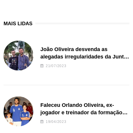
MAIS LIDAS
João Oliveira desvenda as
alegadas irregularidades da Junta
de Freguesia S. João de Ver
21/07/2023
Faleceu Orlando Oliveira, ex-
jogador e treinador da formação
de andebol do Feirense
19/04/2023