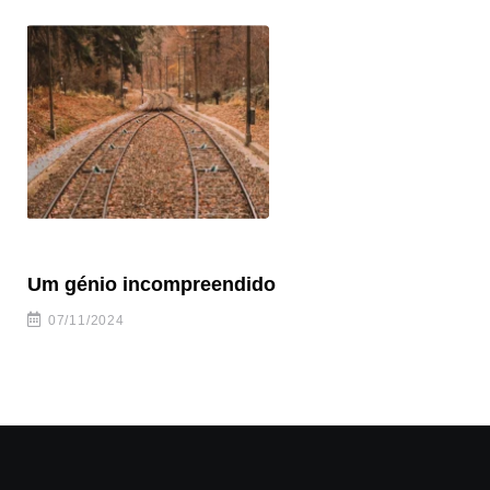
Um génio incompreendido
Pr
ca
07/11/2024