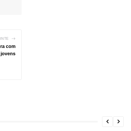
INTE
era com
 jovens