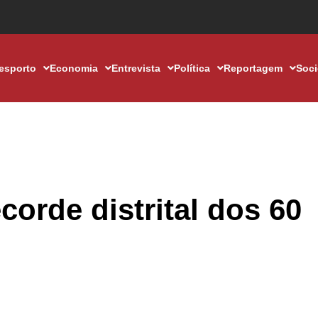
esporto
Economia
Entrevista
Política
Reportagem
Soc
corde distrital dos 60