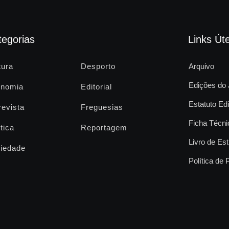
tegorias
Links Úte
tura
Desporto
Arquivo
Edições do 
nomia
Editorial
Estatuto Edi
revista
Freguesias
Ficha Técni
tica
Reportagem
Livro de Est
iedade
Política de 