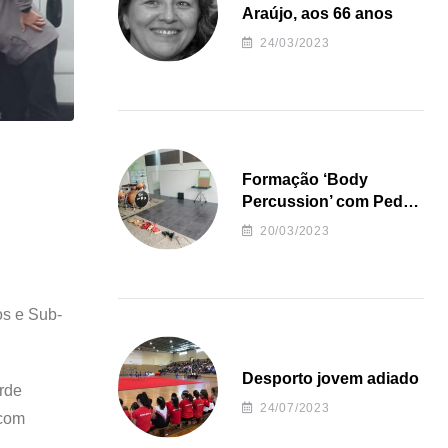
Araújo, aos 66 anos
24/03/2023
Formação ‘Body
Percussion’ com Pedro
Almeida
20/03/2023
os e Sub-
Desporto jovem adiado
orde
24/07/2023
 com