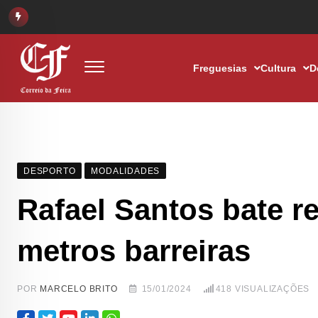
Freguesias
Cultura
D
DESPORTO
MODALIDADES
Rafael Santos bate re
metros barreiras
POR
MARCELO BRITO
15/01/2024
418
VISUALIZAÇÕES