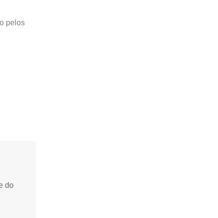
do pelos
e do