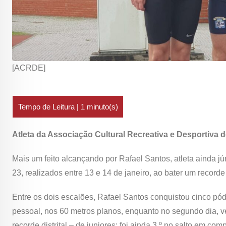
[ACRDE]
Atleta da Associação Cultural Recreativa e Desportiva
Mais um feito alcançando por Rafael Santos, atleta ainda j
23, realizados entre 13 e 14 de janeiro, ao bater um recorde d
Entre os dois escalões, Rafael Santos conquistou cinco pód
pessoal, nos 60 metros planos, enquanto no segundo dia, v
recorde distrital – de juniores; foi ainda 3.º no salto em c