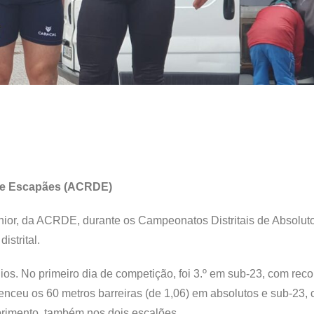
 de Escapães (ACRDE)
únior, da ACRDE, durante os Campeonatos Distritais de Absolut
istrital.
ios. No primeiro dia de competição, foi 3.º em sub-23, com rec
enceu os 60 metros barreiras (de 1,06) em absolutos e sub-23,
omprimento, também nos dois escalões.