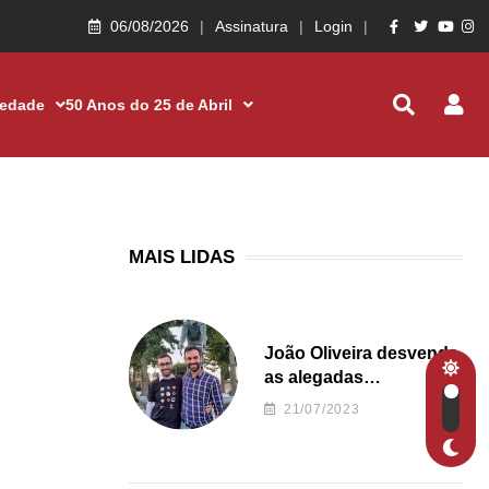
06/08/2026
Assinatura
Login
iedade
50 Anos do 25 de Abril
MAIS LIDAS
João Oliveira desvenda
as alegadas
irregularidades da
21/07/2023
Junta de Freguesia S.
João de Ver