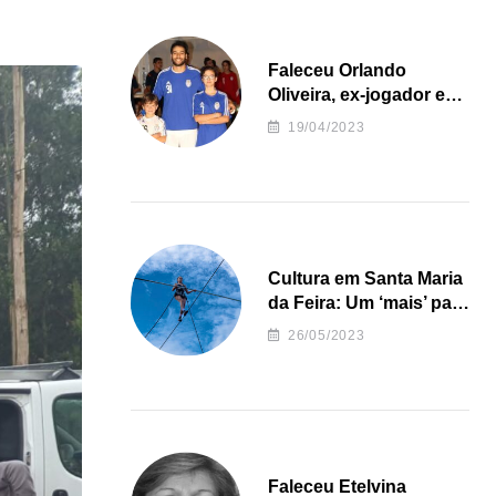
Faleceu Orlando
Oliveira, ex-jogador e
treinador da formação
19/04/2023
de andebol do Feirense
Cultura em Santa Maria
da Feira: Um ‘mais’ para
o Concelho
26/05/2023
Faleceu Etelvina