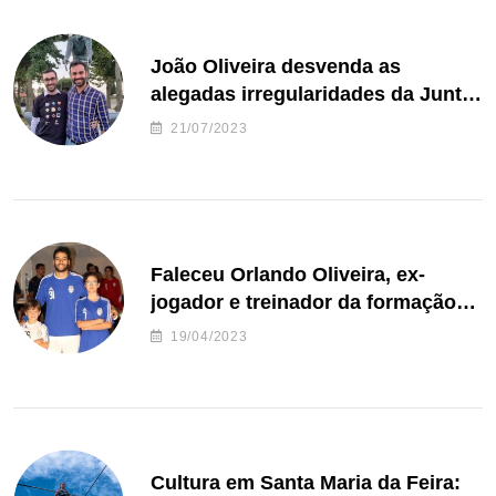
João Oliveira desvenda as
alegadas irregularidades da Junta
de Freguesia S. João de Ver
21/07/2023
Faleceu Orlando Oliveira, ex-
jogador e treinador da formação
de andebol do Feirense
19/04/2023
Cultura em Santa Maria da Feira: