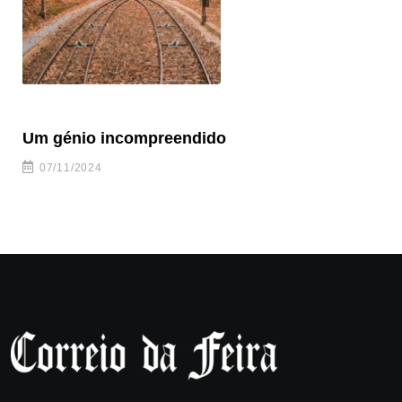
Um génio incompreendido
Pr
ca
07/11/2024