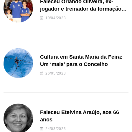
Faleceu Orlando Oliveira, ex-
jogador e treinador da formação
de andebol do Feirense
19/04/2023
Cultura em Santa Maria da Feira:
Um ‘mais’ para o Concelho
26/05/2023
Faleceu Etelvina Araújo, aos 66
anos
24/03/2023