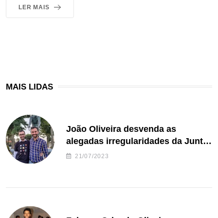
LER MAIS
MAIS LIDAS
João Oliveira desvenda as
alegadas irregularidades da Junta
de Freguesia S. João de Ver
21/07/2023