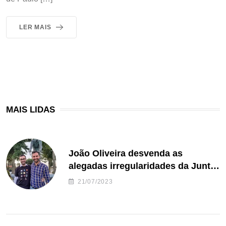
LER MAIS
MAIS LIDAS
João Oliveira desvenda as
alegadas irregularidades da Junta
de Freguesia S. João de Ver
21/07/2023