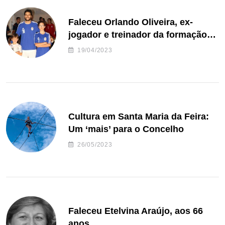
Faleceu Orlando Oliveira, ex-
jogador e treinador da formação
de andebol do Feirense
19/04/2023
Cultura em Santa Maria da Feira:
Um ‘mais’ para o Concelho
26/05/2023
Faleceu Etelvina Araújo, aos 66
anos