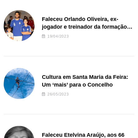
Faleceu Orlando Oliveira, ex-
jogador e treinador da formação
de andebol do Feirense
19/04/2023
Cultura em Santa Maria da Feira:
Um ‘mais’ para o Concelho
26/05/2023
Faleceu Etelvina Araújo, aos 66