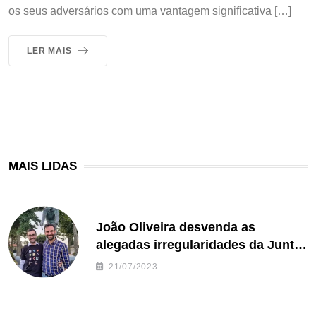
os seus adversários com uma vantagem significativa […]
LER MAIS
MAIS LIDAS
João Oliveira desvenda as
alegadas irregularidades da Junta
de Freguesia S. João de Ver
21/07/2023