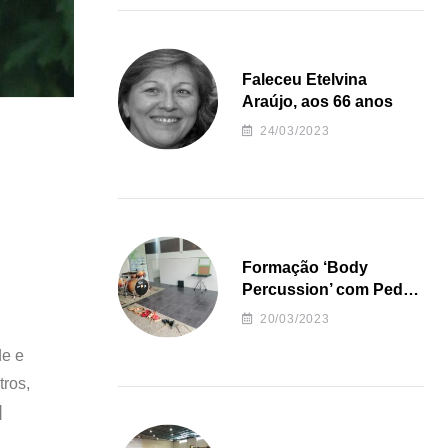
Faleceu Etelvina
Araújo, aos 66 anos
24/03/2023
Formação ‘Body
Percussion’ com Pedro
Almeida
20/03/2023
de e
tros,
]