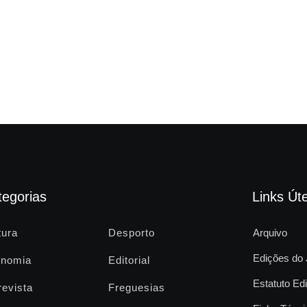
tegorias
Links Úte
tura
Desporto
Arquivo
Edições do 
nomia
Editorial
Estatuto Edi
revista
Freguesias