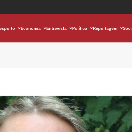
esporto
Economia
Entrevista
Política
Reportagem
Soc