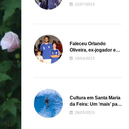
irregularidades da
21/07/2023
Junta de Freguesia S.
João de Ver
Faleceu Orlando
Oliveira, ex-jogador e
treinador da formação
19/04/2023
de andebol do Feirense
Cultura em Santa Maria
da Feira: Um ‘mais’ para
o Concelho
26/05/2023