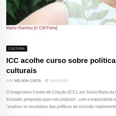
Maria Vlachou [© CM Feira]
CULTURA
ICC acolhe curso sobre polític
culturais
POR
NÉLSON COSTA
23/10/2024
O Imaginarius Centro de Criação (ICC), em Santa Maria da 
Inclusão: perguntas para nós próprios’, com a especialista 
“analisar os resultados das políticas de inclusão implemen