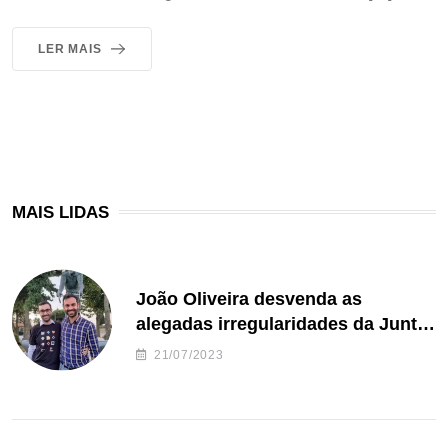
LER MAIS
MAIS LIDAS
João Oliveira desvenda as
alegadas irregularidades da Junta
de Freguesia S. João de Ver
21/07/2023