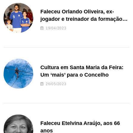
Faleceu Orlando Oliveira, ex-
jogador e treinador da formação
de andebol do Feirense
19/04/2023
Cultura em Santa Maria da Feira:
Um ‘mais’ para o Concelho
26/05/2023
Faleceu Etelvina Araújo, aos 66
anos