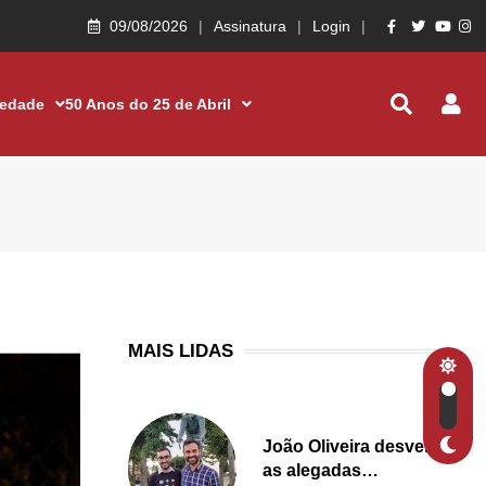
09/08/2026
Assinatura
Login
iedade
50 Anos do 25 de Abril
MAIS LIDAS
João Oliveira desvenda
as alegadas