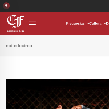
Freguesias
Cultura
D
noitedocirco