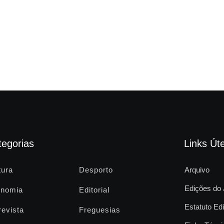
tegorias
Links Úte
tura
Desporto
Arquivo
Edições do 
nomia
Editorial
Estatuto Edi
revista
Freguesias