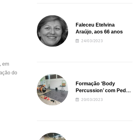
Faleceu Etelvina
Araújo, aos 66 anos
24/03/2023
, em
mação do
Formação ‘Body
Percussion’ com Pedro
Almeida
20/03/2023