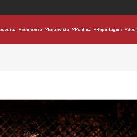
esporto
Economia
Entrevista
Política
Reportagem
Soc