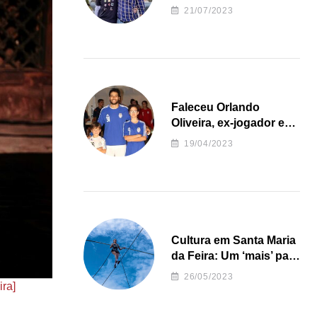
irregularidades da
21/07/2023
Junta de Freguesia S.
João de Ver
Faleceu Orlando
Oliveira, ex-jogador e
treinador da formação
19/04/2023
de andebol do Feirense
Cultura em Santa Maria
da Feira: Um ‘mais’ para
o Concelho
26/05/2023
ra]