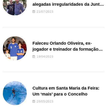
alegadas irregularidades da Junta
de Freguesia S. João de Ver
21/07/2023
Faleceu Orlando Oliveira, ex-
jogador e treinador da formação
de andebol do Feirense
19/04/2023
Cultura em Santa Maria da Feira:
Um ‘mais’ para o Concelho
26/05/2023