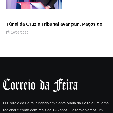
Túnel da Cruz e Tribunal avançam, Paços do
Câ
ha
16/06/2026
O Correio da Feira, fundado em Santa Maria da Feira é um jornal
regional e conta com mais de 126 anos. Desenvolvemos um