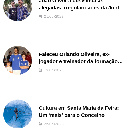
João Oliveira desvenda as
alegadas irregularidades da Junta
de Freguesia S. João de Ver
21/07/2023
Faleceu Orlando Oliveira, ex-
jogador e treinador da formação
de andebol do Feirense
19/04/2023
Cultura em Santa Maria da Feira:
Um ‘mais’ para o Concelho
26/05/2023