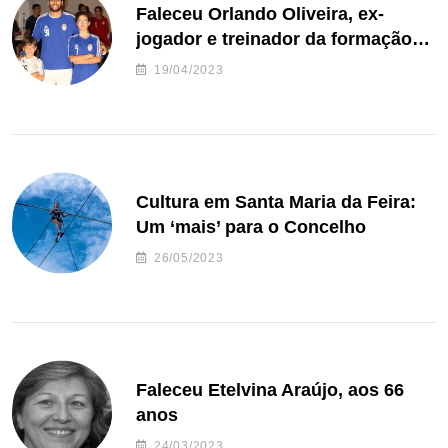
Faleceu Orlando Oliveira, ex-
jogador e treinador da formação
de andebol do Feirense
19/04/2023
Cultura em Santa Maria da Feira:
Um ‘mais’ para o Concelho
26/05/2023
Faleceu Etelvina Araújo, aos 66
anos
24/03/2023