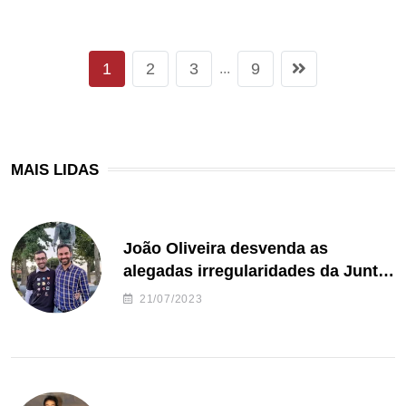
1
2
3
9
...
MAIS LIDAS
João Oliveira desvenda as
alegadas irregularidades da Junta
de Freguesia S. João de Ver
21/07/2023