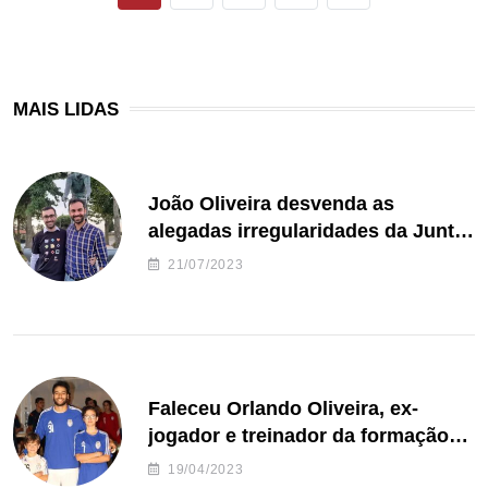
MAIS LIDAS
João Oliveira desvenda as
alegadas irregularidades da Junta
de Freguesia S. João de Ver
21/07/2023
Faleceu Orlando Oliveira, ex-
jogador e treinador da formação
de andebol do Feirense
19/04/2023