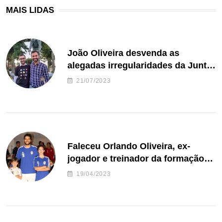
MAIS LIDAS
João Oliveira desvenda as
alegadas irregularidades da Junta
de Freguesia S. João de Ver
21/07/2023
Faleceu Orlando Oliveira, ex-
jogador e treinador da formação
de andebol do Feirense
19/04/2023