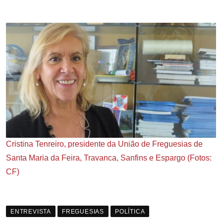
Cristina Tenreiro, presidente da União de Freguesias de
Santa Maria da Feira, Travanca, Sanfins e Espargo (Fotos:
CF)
ENTREVISTA
FREGUESIAS
POLÍTICA