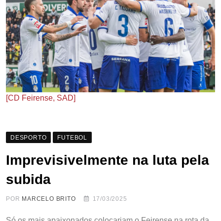
[CD Feirense, SAD]
DESPORTO
FUTEBOL
Imprevisivelmente na luta pela
subida
POR
MARCELO BRITO
17/03/2025
Só os mais apaixonados colocariam o Feirense na rota da