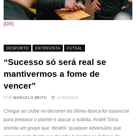
[DR]
DESPORTO
ENTREVISTA
FUTSAL
“Sucesso só será real se
mantivermos a fome de
vencer”
POR
MARCELO BRITO
17/03/2025
Chegar ao clube no decorrer da última época foi essencial
para preparar o plantel e atacar a subida. André Silva
orienta um grupo que ‘destrói’ qualquer adversário que