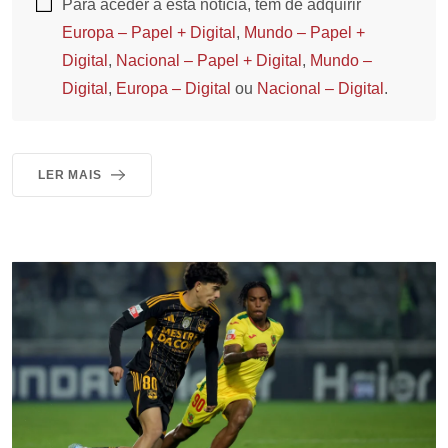
Para aceder a esta notícia, tem de adquirir
Europa – Papel + Digital
,
Mundo – Papel +
Digital
,
Nacional – Papel + Digital
,
Mundo –
Digital
,
Europa – Digital
ou
Nacional – Digital
.
LER MAIS