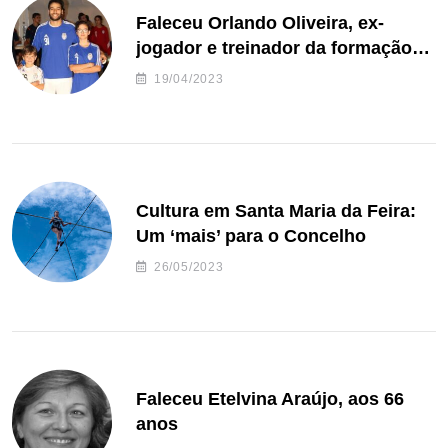
Faleceu Orlando Oliveira, ex-
jogador e treinador da formação
de andebol do Feirense
19/04/2023
Cultura em Santa Maria da Feira:
Um ‘mais’ para o Concelho
26/05/2023
Faleceu Etelvina Araújo, aos 66
anos