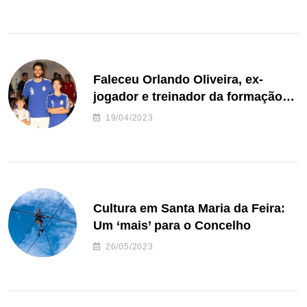
Faleceu Orlando Oliveira, ex-
jogador e treinador da formação
de andebol do Feirense
19/04/2023
Cultura em Santa Maria da Feira:
Um ‘mais’ para o Concelho
26/05/2023