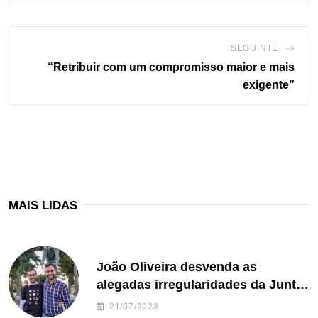
SEGUINTE
“Retribuir com um compromisso maior e mais
exigente”
MAIS LIDAS
João Oliveira desvenda as
alegadas irregularidades da Junta
de Freguesia S. João de Ver
21/07/2023