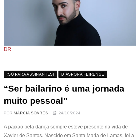
DR
(SÓ PARA ASSINANTES)
DIÁSPORA FEIRENSE
“Ser bailarino é uma jornada
muito pessoal”
POR
MÁRCIA SOARES
24/10/2024
A paixão pela dança sempre esteve presente na vida de
Xavier de Santos. Nascido em Santa Maria de Lamas, foi a