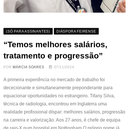
(SÓ PARA ASSINANTES)
DIÁSPORA FEIRENSE
“Temos melhores salários,
tratamento e progressão”
POR
MÁRCIA SOARES
07/11/2024
A primeira experiência no mercado de trabalho foi
dececionante e simultaneamente preponderante para
equacionar oportunidades no estrangeiro. Tifany Silva,
técnica de radiologia, encontrou em Inglaterra uma
realidade profissional díspar: melhores salários, progressão
na carreira e valorização. Aos 27 anos, é chefe de equipa
de raio-X num hospital em Nottingham O próprio nome já