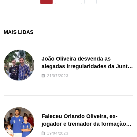
MAIS LIDAS
João Oliveira desvenda as
alegadas irregularidades da Junta
de Freguesia S. João de Ver
21/07/2023
Faleceu Orlando Oliveira, ex-
jogador e treinador da formação
de andebol do Feirense
19/04/2023