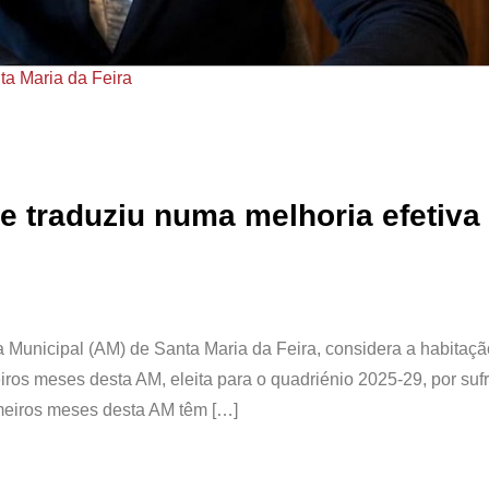
ta Maria da Feira
 traduziu numa melhoria efetiva
ia Municipal (AM) de Santa Maria da Feira, considera a habitaçã
ros meses desta AM, eleita para o quadriénio 2025-29, por suf
imeiros meses desta AM têm […]