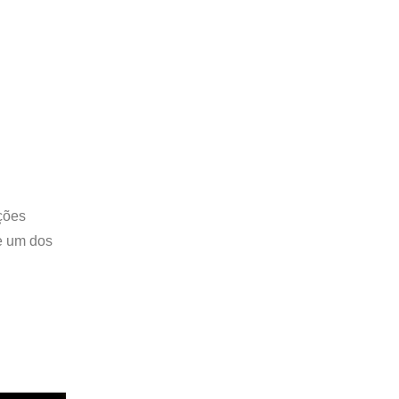
ções
je um dos