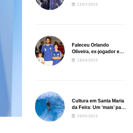
irregularidades da
21/07/2023
Junta de Freguesia S.
João de Ver
Faleceu Orlando
Oliveira, ex-jogador e
treinador da formação
19/04/2023
de andebol do Feirense
Cultura em Santa Maria
da Feira: Um ‘mais’ para
o Concelho
26/05/2023