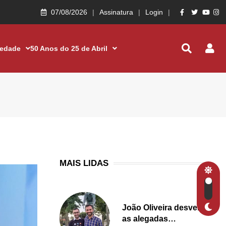
07/08/2026
Assinatura
Login
iedade
50 Anos do 25 de Abril
MAIS LIDAS
João Oliveira desvenda
as alegadas