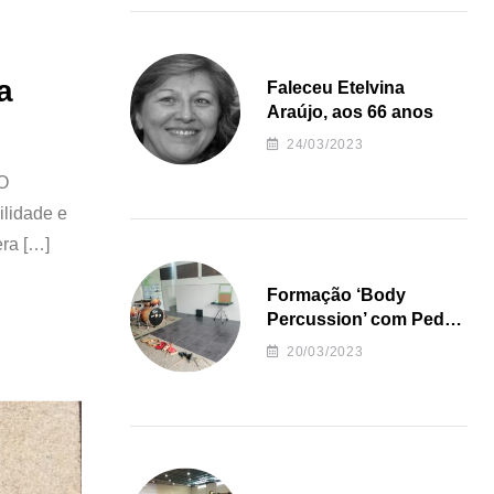
a
Faleceu Etelvina
Araújo, aos 66 anos
24/03/2023
 O
ilidade e
era […]
Formação ‘Body
Percussion’ com Pedro
Almeida
20/03/2023