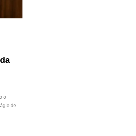
 da
o o
rágio de