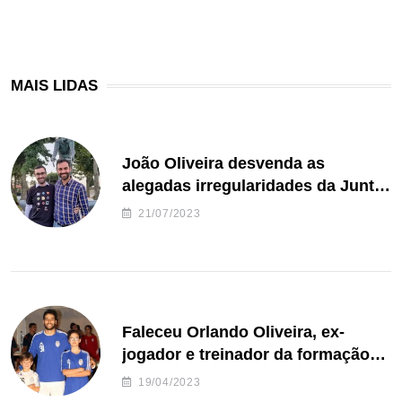
MAIS LIDAS
João Oliveira desvenda as
alegadas irregularidades da Junta
de Freguesia S. João de Ver
21/07/2023
Faleceu Orlando Oliveira, ex-
jogador e treinador da formação
de andebol do Feirense
19/04/2023