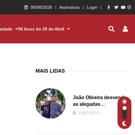
08/08/2026
Assinatura
Login
iedade
50 Anos do 25 de Abril
MAIS LIDAS
João Oliveira desvenda
as alegadas
irregularidades da
21/07/2023
Junta de Freguesia S.
João de Ver