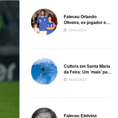
Faleceu Orlando
Oliveira, ex-jogador e
treinador da formação
19/04/2023
de andebol do Feirense
Cultura em Santa Maria
da Feira: Um ‘mais’ para
o Concelho
26/05/2023
Faleceu Etelvina