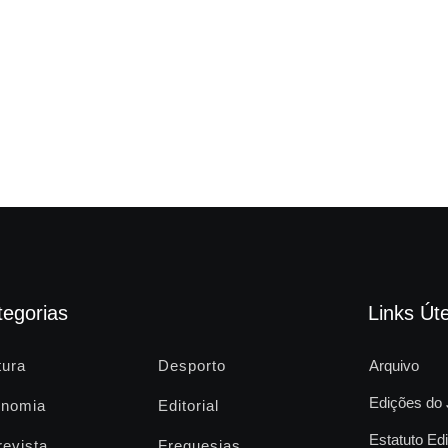
tegorias
Links Úte
tura
Desporto
Arquivo
Edições do 
nomia
Editorial
Estatuto Edi
revista
Freguesias