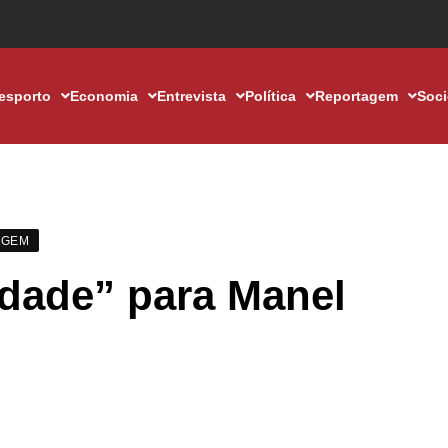
esporto
Economia
Entrevista
Política
Reportagem
Soc
AGEM
idade” para Manel