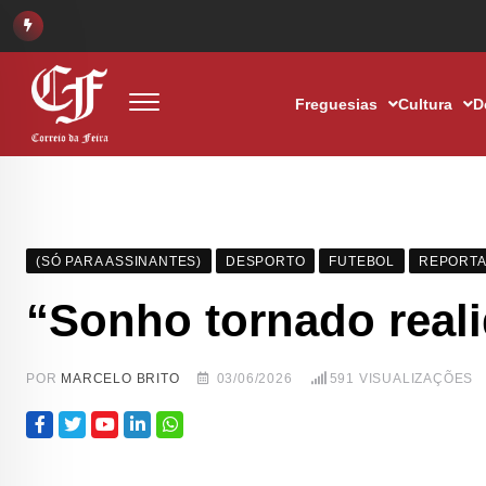
Freguesias
Cultura
D
(SÓ PARA ASSINANTES)
DESPORTO
FUTEBOL
REPORT
“Sonho tornado real
POR
MARCELO BRITO
03/06/2026
591
VISUALIZAÇÕES