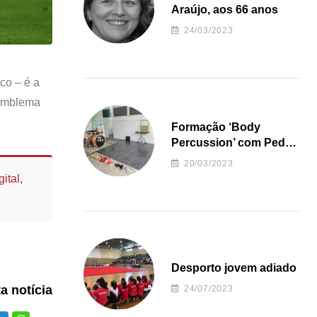
Araújo, aos 66 anos
24/03/2023
co – é a
 emblema
Formação ‘Body
Percussion’ com Pedro
Almeida
20/03/2023
ital
,
Desporto jovem adiado
ta notícia
24/07/2023