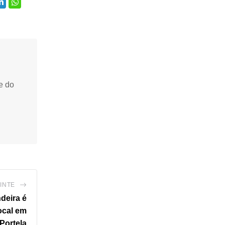
e do
INTE
deira é
ocal em
Portela