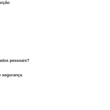
sição
dados pessoais?
de segurança