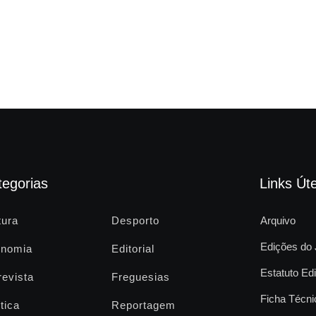
tegorias
Links Úte
tura
Desporto
Arquivo
Edições do 
nomia
Editorial
Estatuto Edi
revista
Freguesias
Ficha Técni
tica
Reportagem