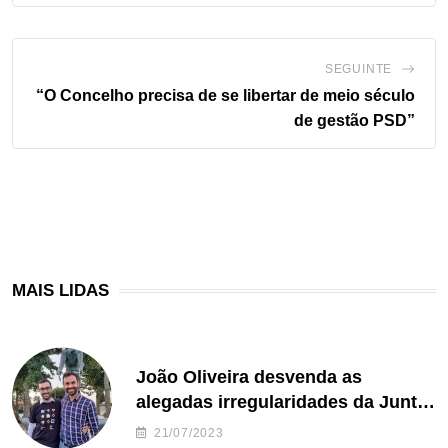
SEGUINTE
“O Concelho precisa de se libertar de meio século
de gestão PSD”
MAIS LIDAS
João Oliveira desvenda as
alegadas irregularidades da Junta
de Freguesia S. João de Ver
21/07/2023