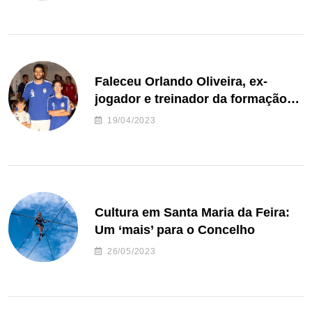
Faleceu Orlando Oliveira, ex-
jogador e treinador da formação
de andebol do Feirense
19/04/2023
Cultura em Santa Maria da Feira:
Um ‘mais’ para o Concelho
26/05/2023