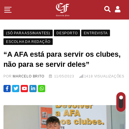
(SÓ PARA ASSINANTES)
DESPORTO
ENTREVISTA
ESCOLHA DA REDAÇÃO
“A AFA está para servir os clubes,
não para se servir deles”
POR
MARCELO BRITO
11/05/2023
1418
VISUALIZAÇÕES