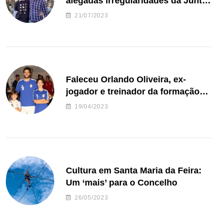
alegadas irregularidades da Junta
de Freguesia S. João de Ver
21/07/2023
Faleceu Orlando Oliveira, ex-
jogador e treinador da formação
de andebol do Feirense
19/04/2023
Cultura em Santa Maria da Feira:
Um ‘mais’ para o Concelho
26/05/2023