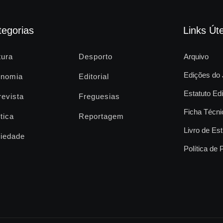
tegorias
Links Úte
tura
Desporto
Arquivo
Edições do 
nomia
Editorial
Estatuto Edi
revista
Freguesias
Ficha Técni
tica
Reportagem
Livro de Est
iedade
Política de 