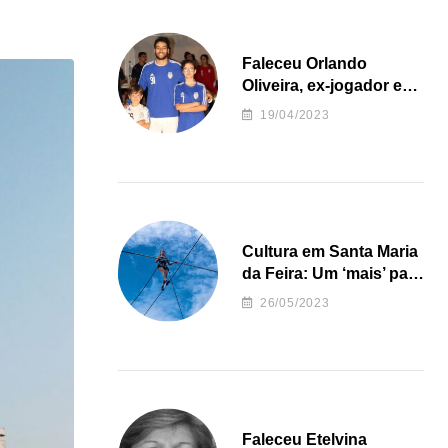
Faleceu Orlando
Oliveira, ex-jogador e
treinador da formação
19/04/2023
de andebol do Feirense
Cultura em Santa Maria
da Feira: Um ‘mais’ para
o Concelho
26/05/2023
Faleceu Etelvina