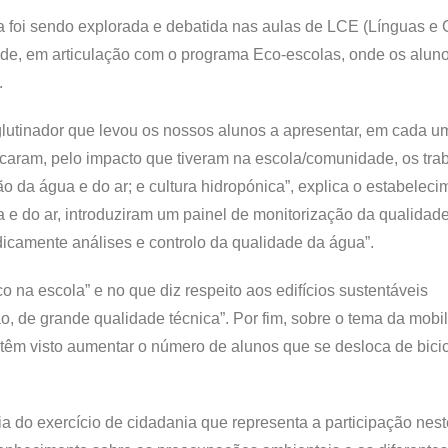
 foi sendo explorada e debatida nas aulas de LCE (Línguas e 
dade, em articulação com o programa Eco-escolas, onde os alun
.
utinador que levou os nossos alunos a apresentar, em cada u
acaram, pelo impacto que tiveram na escola/comunidade, os tra
ão da água e do ar; e cultura hidropónica”, explica o estabelec
e do ar, introduziram um painel de monitorização da qualidade
odicamente análises e controlo da qualidade da água”.
na escola” e no que diz respeito aos edifícios sustentáveis
 de grande qualidade técnica”. Por fim, sobre o tema da mobi
têm visto aumentar o número de alunos que se desloca de bicic
ia do exercício de cidadania que representa a participação nes