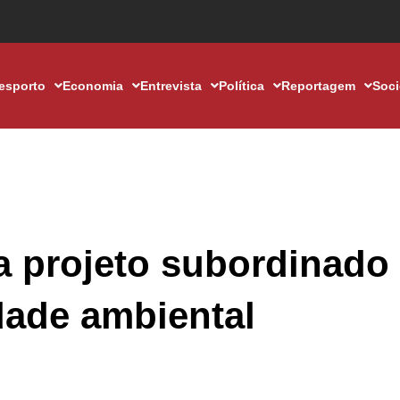
esporto
Economia
Entrevista
Política
Reportagem
Soc
a projeto subordinado
dade ambiental