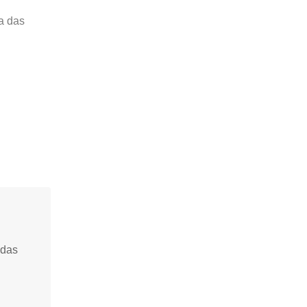
a das
idas