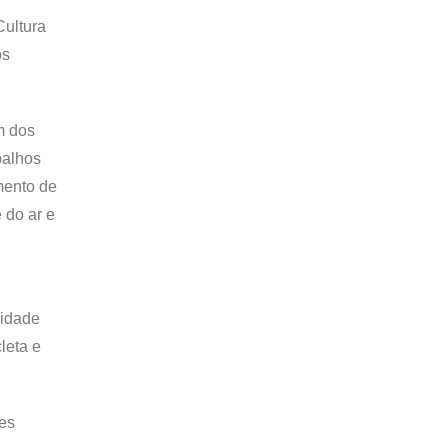
Cultura
os
m dos
balhos
imento de
 do ar e
lidade
leta e
tes