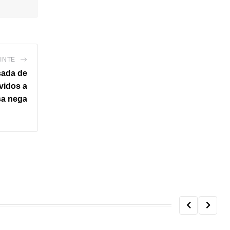
INTE
sada de
vidos a
sa nega