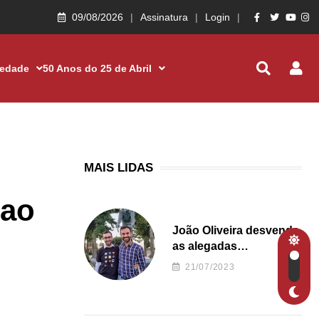
09/08/2026
Assinatura
Login
iedade
50 Anos do 25 de Abril
MAIS LIDAS
 ao
João Oliveira desvenda
as alegadas
irregularidades da
21/07/2023
Junta de Freguesia S.
João de Ver