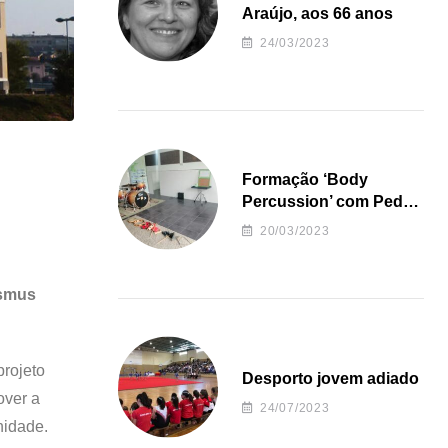
Araújo, aos 66 anos
24/03/2023
Formação ‘Body
Percussion’ com Pedro
Almeida
20/03/2023
asmus
rojeto
Desporto jovem adiado
over a
24/07/2023
nidade.