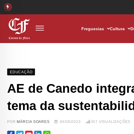
Freguesias
Cultura
D
EDUCAÇÃO
AE de Canedo integr
tema da sustentabili
POR
MÁRCIA SOARES
04/08/2023
457
VISUALIZAÇÕES