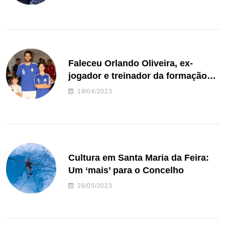
Faleceu Orlando Oliveira, ex-
jogador e treinador da formação
de andebol do Feirense
19/04/2023
Cultura em Santa Maria da Feira:
Um ‘mais’ para o Concelho
26/05/2023