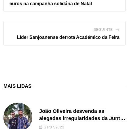
euros na campanha solidária de Natal
SEGUINTE
Líder Sanjoanense derrota Académico da Feira
MAIS LIDAS
João Oliveira desvenda as
alegadas irregularidades da Junta
de Freguesia S. João de Ver
21/07/2023