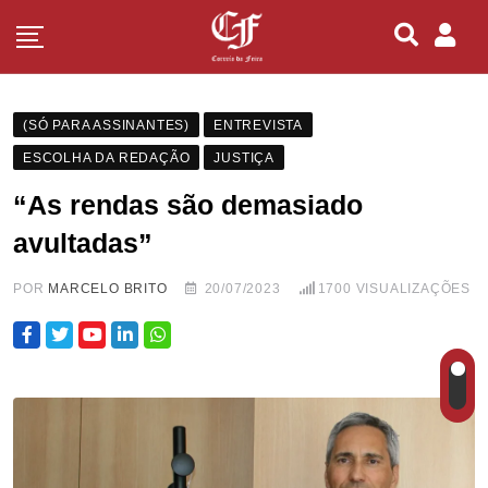
(SÓ PARA ASSINANTES)
ENTREVISTA
ESCOLHA DA REDAÇÃO
JUSTIÇA
“As rendas são demasiado
avultadas”
POR
MARCELO BRITO
20/07/2023
1700
VISUALIZAÇÕES