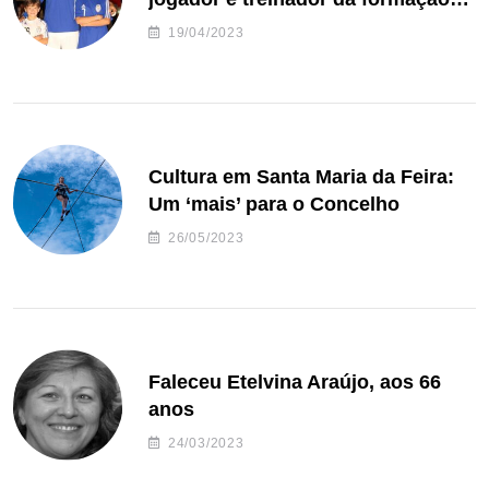
de andebol do Feirense
19/04/2023
Cultura em Santa Maria da Feira:
Um ‘mais’ para o Concelho
26/05/2023
Faleceu Etelvina Araújo, aos 66
anos
24/03/2023