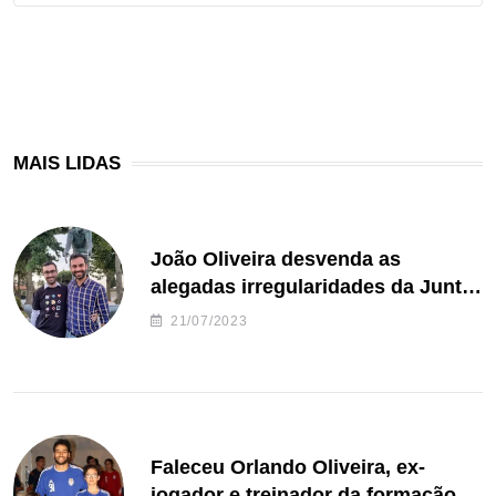
MAIS LIDAS
João Oliveira desvenda as
alegadas irregularidades da Junta
de Freguesia S. João de Ver
21/07/2023
Faleceu Orlando Oliveira, ex-
jogador e treinador da formação