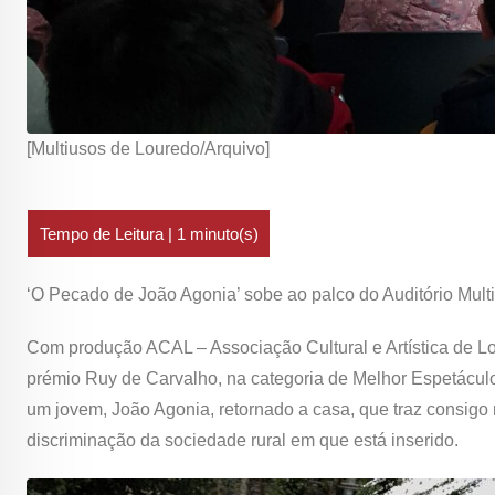
[Multiusos de Louredo/Arquivo]
‘O Pecado de João Agonia’ sobe ao palco do Auditório Mult
Com produção ACAL – Associação Cultural e Artística de 
prémio Ruy de Carvalho, na categoria de Melhor Espetáculo.
um jovem, João Agonia, retornado a casa, que traz consi
discriminação da sociedade rural em que está inserido.