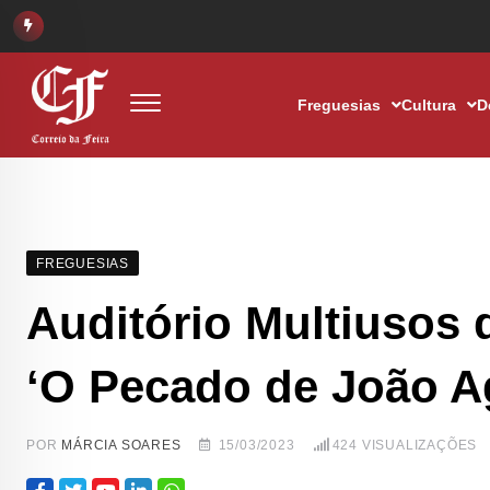
Freguesias
Cultura
D
FREGUESIAS
Auditório Multiusos 
‘O Pecado de João A
POR
MÁRCIA SOARES
15/03/2023
424
VISUALIZAÇÕES