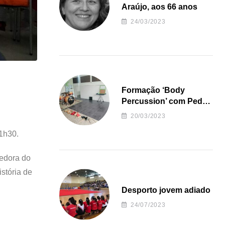
Araújo, aos 66 anos
24/03/2023
Formação ‘Body
Percussion’ com Pedro
Almeida
20/03/2023
21h30.
cedora do
stória de
Desporto jovem adiado
24/07/2023