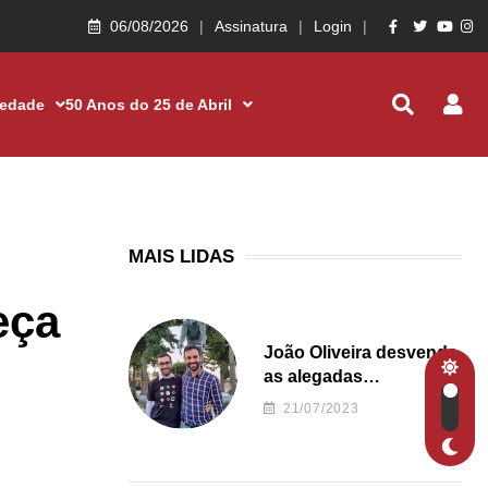
06/08/2026
Assinatura
Login
iedade
50 Anos do 25 de Abril
MAIS LIDAS
eça
João Oliveira desvenda
as alegadas
irregularidades da
21/07/2023
Junta de Freguesia S.
João de Ver