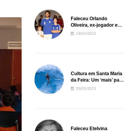
Faleceu Orlando
Oliveira, ex-jogador e
treinador da formação
19/04/2023
de andebol do Feirense
Cultura em Santa Maria
da Feira: Um ‘mais’ para
o Concelho
26/05/2023
Faleceu Etelvina