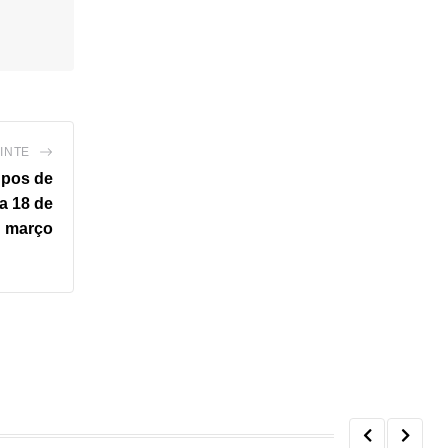
INTE
upos de
a 18 de
março