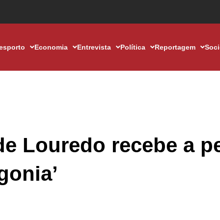
esporto
Economia
Entrevista
Política
Reportagem
Soc
de Louredo recebe a p
gonia’