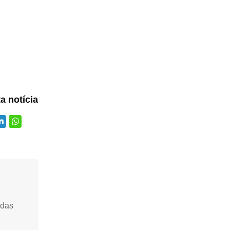
ta notícia
idas