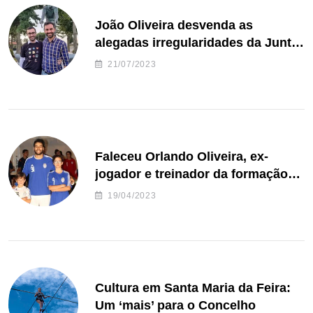
João Oliveira desvenda as
alegadas irregularidades da Junta
de Freguesia S. João de Ver
21/07/2023
Faleceu Orlando Oliveira, ex-
jogador e treinador da formação
de andebol do Feirense
19/04/2023
Cultura em Santa Maria da Feira:
Um ‘mais’ para o Concelho