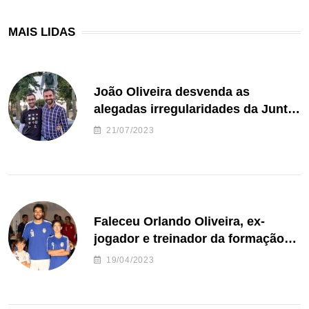
MAIS LIDAS
João Oliveira desvenda as
alegadas irregularidades da Junta
de Freguesia S. João de Ver
21/07/2023
Faleceu Orlando Oliveira, ex-
jogador e treinador da formação
de andebol do Feirense
19/04/2023