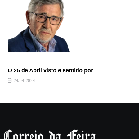
O 25 de Abril visto e sentido por
O 
24/04/2024