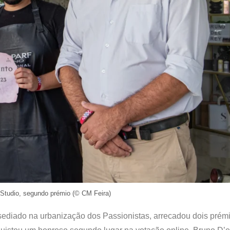
 Studio, segundo prémio (© CM Feira)
 sediado na urbanização dos Passionistas, arrecadou dois prém