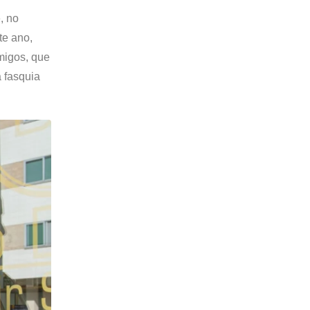
, no
te ano,
migos, que
 fasquia