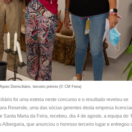
poio Domiciliário, terceiro prémio (© CM Feira)
ário foi uma estreia neste concurso e o resultado revelou-se
rbara Resende, uma das sócias gerentes desta empresa licenci
de Santa Maria da Feira, recebeu, dia 4 de agosto, a equipa do ‘
Albergaria, que anunciou o honroso terceiro lugar e entregou 