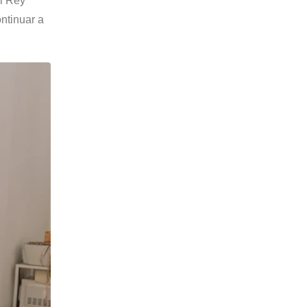
el Rey
ontinuar a