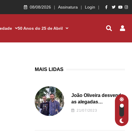
08/08/2026
Assinatura
Login
iedade
50 Anos do 25 de Abril
MAIS LIDAS
João Oliveira desvenda
as alegadas
irregularidades da
21/07/2023
Junta de Freguesia S.
João de Ver