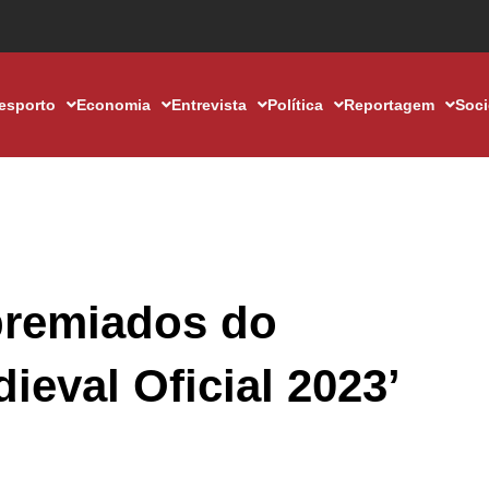
esporto
Economia
Entrevista
Política
Reportagem
Soc
premiados do
ieval Oficial 2023’