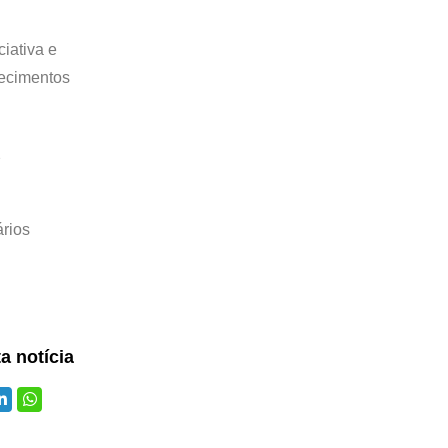
iativa e
lecimentos
2
ários
ta notícia