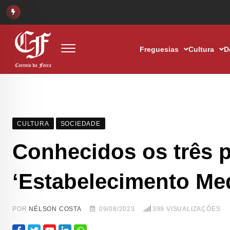
Freguesias
Cultura
D
CULTURA
SOCIEDADE
Conhecidos os três 
‘Estabelecimento Med
POR
NÉLSON COSTA
09/08/2023
399
VISUALIZAÇÕES