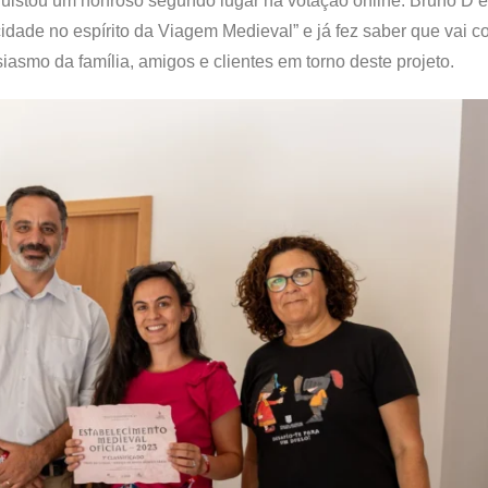
nquistou um honroso segundo lugar na votação online. Bruno D’
cidade no espírito da Viagem Medieval” e já fez saber que vai c
iasmo da família, amigos e clientes em torno deste projeto.