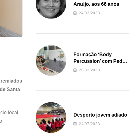
Araújo, aos 66 anos
24/03/2023
Formação ‘Body
Percussion’ com Pedro
Almeida
20/03/2023
 premiados
 de Santa
cio local
Desporto jovem adiado
o
24/07/2023