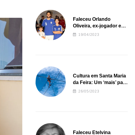
Faleceu Orlando
Oliveira, ex-jogador e
treinador da formação
19/04/2023
de andebol do Feirense
Cultura em Santa Maria
da Feira: Um ‘mais’ para
o Concelho
26/05/2023
Faleceu Etelvina