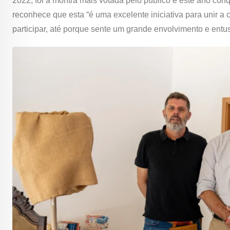
2022, foi a montra mais votada pelo público e este ano co
reconhece que esta “é uma excelente iniciativa para unir a 
participar, até porque sente um grande envolvimento e entus