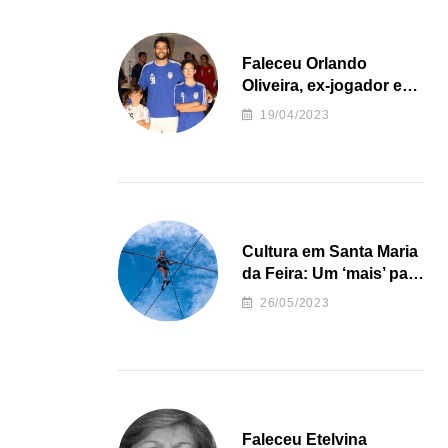
Faleceu Orlando
Oliveira, ex-jogador e
treinador da formação
19/04/2023
de andebol do Feirense
Cultura em Santa Maria
da Feira: Um ‘mais’ para
o Concelho
26/05/2023
Faleceu Etelvina