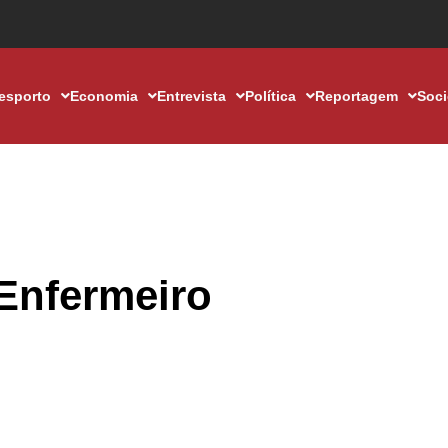
esporto
Economia
Entrevista
Política
Reportagem
Soc
 Enfermeiro