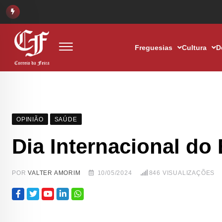
Freguesias
Cultura
D
OPINIÃO
SAÚDE
Dia Internacional do
POR
VALTER AMORIM
10/05/2024
846
VISUALIZAÇÕES