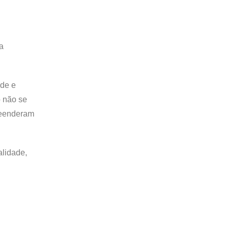
a
ade e
o não se
reenderam
alidade,