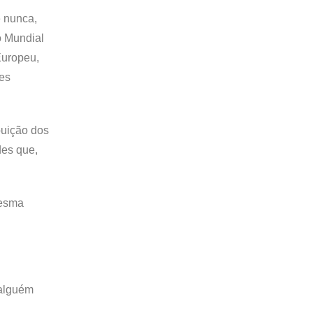
e nunca,
o Mundial
Europeu,
tes
buição dos
des que,
mesma
 alguém