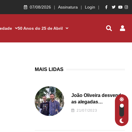
07/08/2026
Assinatura
Login
iedade
50 Anos do 25 de Abril
MAIS LIDAS
João Oliveira desvenda
as alegadas
irregularidades da
21/07/2023
Junta de Freguesia S.
João de Ver