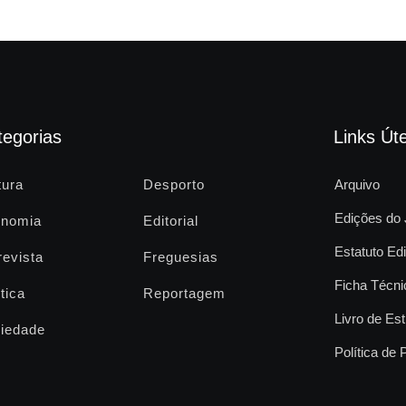
tegorias
Links Úte
tura
Desporto
Arquivo
Edições do 
nomia
Editorial
Estatuto Edi
revista
Freguesias
Ficha Técni
tica
Reportagem
Livro de Est
iedade
Política de 