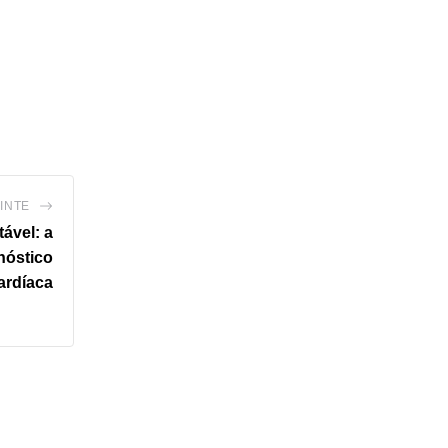
INTE
tável: a
nóstico
ardíaca