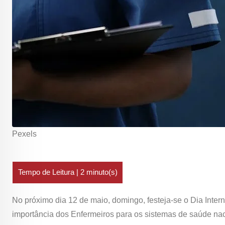
Pexels
No próximo dia 12 de maio, domingo, festeja-se o Dia Inter
importância dos Enfermeiros para os sistemas de saúde nac