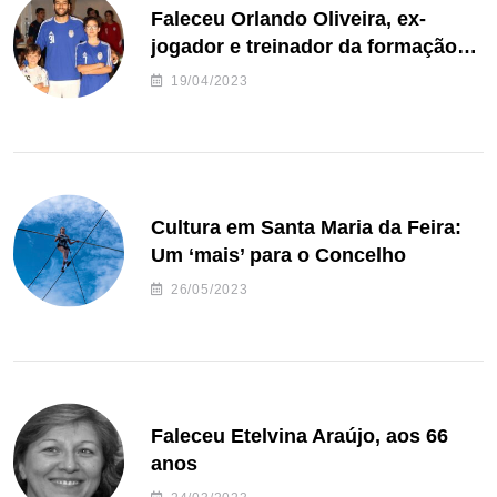
Faleceu Orlando Oliveira, ex-
jogador e treinador da formação
de andebol do Feirense
19/04/2023
Cultura em Santa Maria da Feira:
Um ‘mais’ para o Concelho
26/05/2023
Faleceu Etelvina Araújo, aos 66
anos