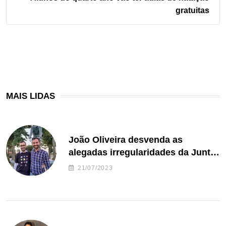
gratuitas
MAIS LIDAS
João Oliveira desvenda as
alegadas irregularidades da Junta
de Freguesia S. João de Ver
21/07/2023