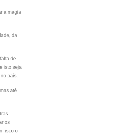
ar a magia
.
dade, da
falta de
 isto seja
no país.
 mas até
tras
 anos
 risco o