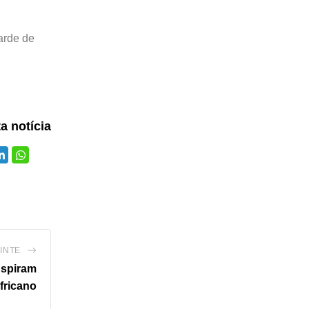
arde de
ta notícia
INTE
nspiram
fricano