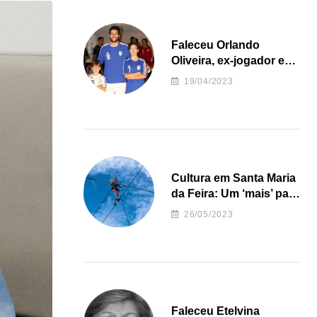
Faleceu Orlando
Oliveira, ex-jogador e
treinador da formação
19/04/2023
de andebol do Feirense
Cultura em Santa Maria
da Feira: Um ‘mais’ para
o Concelho
26/05/2023
Faleceu Etelvina