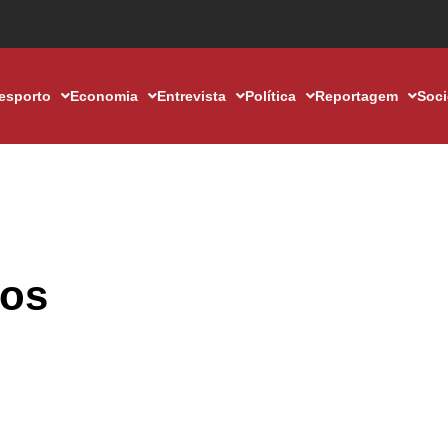
esporto
Economia
Entrevista
Política
Reportagem
Soc
ros