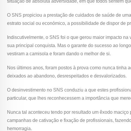
situação de absoluta adversidade, em que todos sentem qu
O SNS propiciou a prestação de cuidados de saúde de uma 
estrato social ou económico, a possibilidade de dispor de p
Indiscutivelmente, o SNS foi o que gerou maior impacto na
sua principal conquista. Mas o garante do sucesso ao long
vestiram a camisola e foram dando o melhor de si.
Nos últimos anos, foram postos à prova como nunca tinha a
deixados ao abandono, desrespeitados e desvalorizados.
O desinvestimento no SNS conduziu a que estes profissio
particular, que lhes reconhecessem a importância que merec
Nunca tal aconteceu tendo por resultado um êxodo maciço p
campanhas de cativação e fixação de profissionais, fazend
hemorragia.