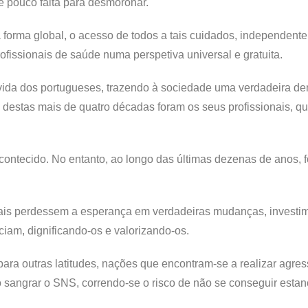
e pouco falta para desmoronar.
forma global, o acesso de todos a tais cuidados, independent
rofissionais de saúde numa perspetiva universal e gratuita.
 vida dos portugueses, trazendo à sociedade uma verdadeira de
o destas mais de quatro décadas foram os seus profissionais, 
contecido. No entanto, ao longo das últimas dezenas de anos, 
nais perdessem a esperança em verdadeiras mudanças, investi
iam, dignificando-os e valorizando-os.
ara outras latitudes, nações que encontram-se a realizar agres
o sangrar o SNS, correndo-se o risco de não se conseguir estan