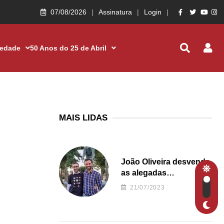
07/08/2026
Assinatura
Login
iedade
50 Anos do 25 de Abril
MAIS LIDAS
João Oliveira desvenda
as alegadas
irregularidades da
21/07/2023
Junta de Freguesia S.
João de Ver