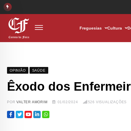
Freguesias
Cultura
D
OPINIÃO
SAÚDE
Êxodo dos Enfermei
POR
VALTER AMORIM
01/02/2024
526
VISUALIZAÇÕES