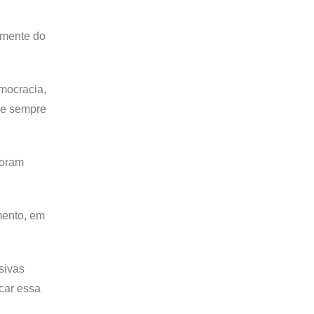
emente do
mocracia,
que sempre
foram
mento, em
sivas
car essa