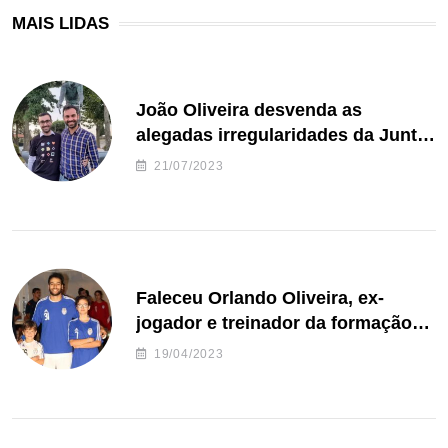
MAIS LIDAS
João Oliveira desvenda as
alegadas irregularidades da Junta
de Freguesia S. João de Ver
21/07/2023
Faleceu Orlando Oliveira, ex-
jogador e treinador da formação
de andebol do Feirense
19/04/2023