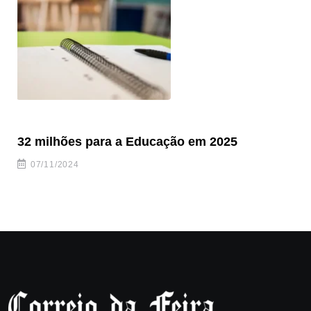
32 milhões para a Educação em 2025
EB
pr
07/11/2024