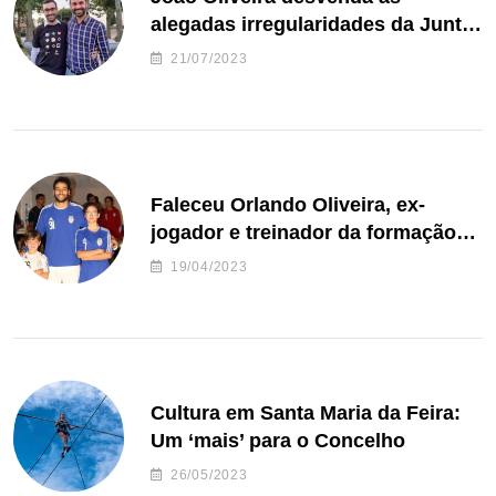
alegadas irregularidades da Junta
de Freguesia S. João de Ver
21/07/2023
Faleceu Orlando Oliveira, ex-
jogador e treinador da formação
de andebol do Feirense
19/04/2023
Cultura em Santa Maria da Feira:
Um ‘mais’ para o Concelho
26/05/2023